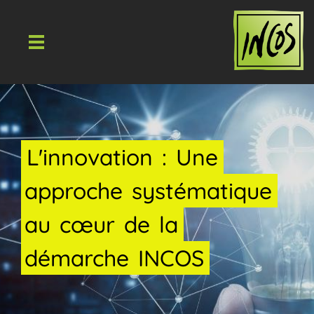
L'innovation
:
Une
approche
systématique
au
cœur
de
la
démarche
INCOS