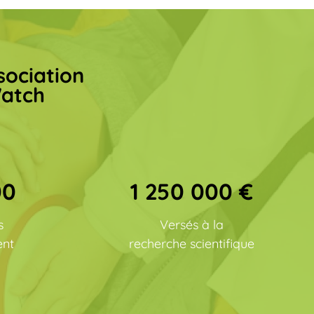
ssociation
Watch
00
1 250 000 €
s
Versés à la
ent
recherche scientifique