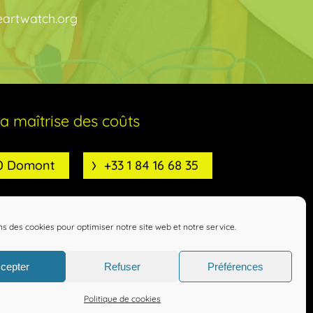
eartwatch.org
la maîtrise des coûts
30 Domont
+33 1 84 16 68 35
ns des cookies pour optimiser notre site web et notre service.
cepter
Refuser
Préférences
entialité
Réalisation : Autour de l'Image
Politique de cookies