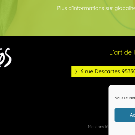
Plus d’informations sur
globalh
L’art de 
6 rue Descartes 953
Nous utiliso
Ac
Mentions légales
Confid