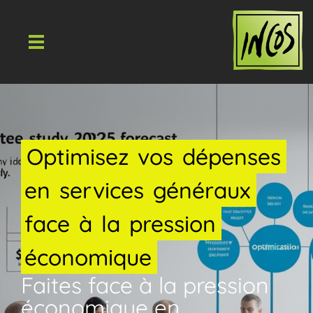
Optimisez
vos
dépenses
en
services
généraux
face
à
la
pression
économique
Faites face à la pression
économique en