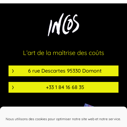
L’art de la maîtrise des coûts
6 rue Descartes 95330 Domont
+33 1 84 16 68 35
Nous utilisons des cookies pour optimiser notre site web et notre service.