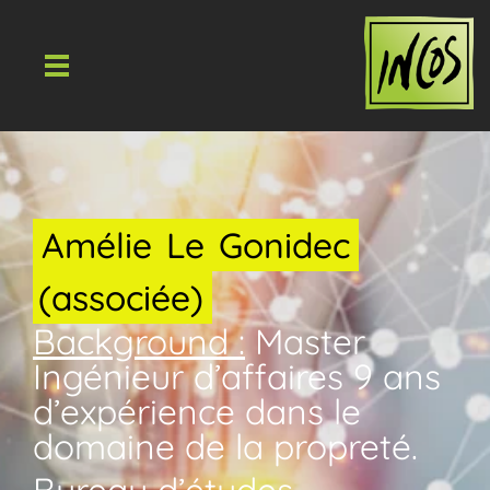
Amélie
Le
Gonidec
(associée)
Background :
Master
Ingénieur d’affaires 9 ans
d’expérience dans le
domaine de la propreté.