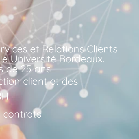
vices et Relations Clients
e Université Bordeaux.
s de 25 ans
tion client et des
 RH
 contrats