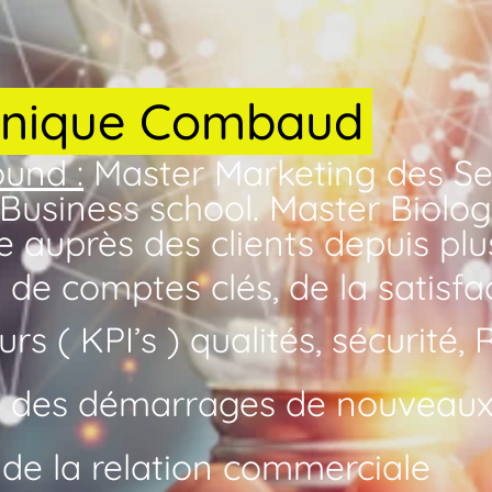
nique
Combaud
und :
Master Marketing des Ser
usiness school. Master Biologi
 auprès des clients depuis plu
 de comptes clés, de la satisfac
urs ( KPI’s ) qualités, sécurité,
e des démarrages de nouveaux
 de la relation commerciale