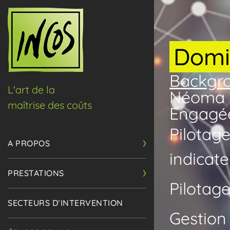
Domi
Backgro
L'art de la
Néoma B
maîtrise des coûts
Engagée
Pilotage
A PROPOS
indicate
PRESTATIONS
Pilotag
SECTEURS D’INTERVENTION
Gestion