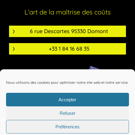
L’art de la maîtrise des coûts
6 rue Descartes 95330 Domont
+33 1 84 16 68 35
Nous utilisons des cookies pour optimiser notre site web et notre service.
Accepter
Refuser
Mentions légales
Confidentialité
Préférences