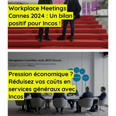
Workplace
Meetings
Cannes
2024
:
Un
bilan
positif
pour
Incos
!
Pression
économique
?
Réduisez
vos
coûts
en
services
généraux
avec
Incos