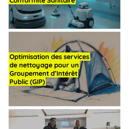
Conformité
Sanitaire
Optimisation
des
services
de
nettoyage
pour
un
Groupement
d’Intérêt
Public
(GIP)