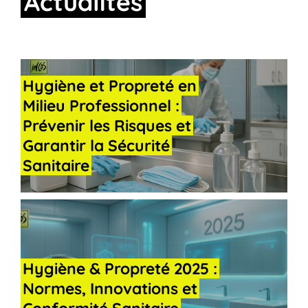
Actualités
Hygiène
et
Propreté
en
Milieu
Professionnel
:
Prévenir
les
Risques
et
Garantir
la
Sécurité
Sanitaire
Hygiène
&
Propreté
2025
:
Normes,
Innovations
et