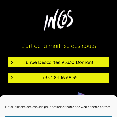
L’art de la maîtrise des coûts
6 rue Descartes 95330 Domont
+33 1 84 16 68 35
Nous utilisons des cookies pour optimiser notre site web et notre service.